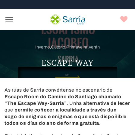
Nota:
Skip
este
to
sitio
content
F
web
incluye
un
sistema
Inverno
,
Outono
,
Primaveira
,
Verán
de
accesibilidad.
ESCAPE WAY
As rúas de Sarria convértense no escenario de
Escape Room do Camiño de Santiago chamado
“The Escape Way-Sarria”
. Unha
alternativa de lecer
que
permite coñecer a localidade a través dun
xogo de enigmas e enigmas e que está dispoñible
todos os días do ano de forma gratuíta.