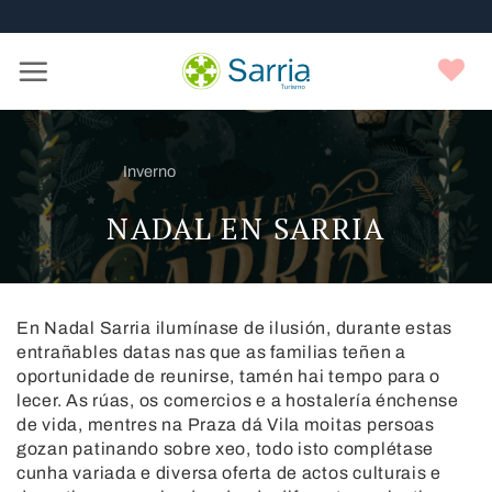
Nota:
Skip
este
to
sitio
content
F
web
incluye
un
sistema
Inverno
de
accesibilidad.
NADAL EN SARRIA
En Nadal Sarria ilumínase de ilusión, durante estas
entrañables datas nas que as familias teñen a
oportunidade de reunirse, tamén hai tempo para o
lecer. As rúas, os comercios e a hostalería énchense
de vida, mentres na Praza dá Vila moitas persoas
gozan patinando sobre xeo, todo isto complétase
cunha variada e diversa oferta de actos culturais e