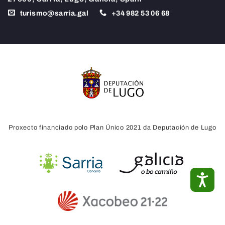
turismo@sarria.gal
+34
982 53 06 68
Proxecto financiado polo Plan Único 2021 da Deputación de Lugo
ACC