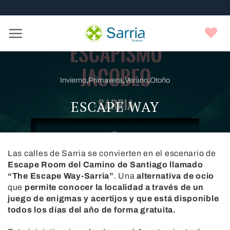
Nota:
Saltar
este
al
sitio
contenido
F
web
incluye
un
sistema
Invierno
,
Primavera
,
Verano
,
Otoño
de
accesibilidad.
ESCAPE WAY
Las calles de Sarria se convierten en el escenario de
Escape Room del Camino de Santiago llamado
“The Escape Way-Sarria”
. Una
alternativa de ocio
que
permite conocer la localidad a través de un
juego de enigmas y acertijos y que está disponible
todos los días del año de forma gratuita.