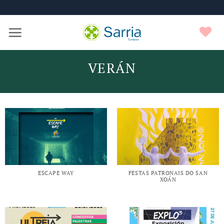
Nota:
Skip
este
to
sitio
content
F
web
incluye
un
VERÁN
sistema
de
accesibilidad.
ESCAPE WAY
FESTAS PATRONAIS DO SAN
XOÁN