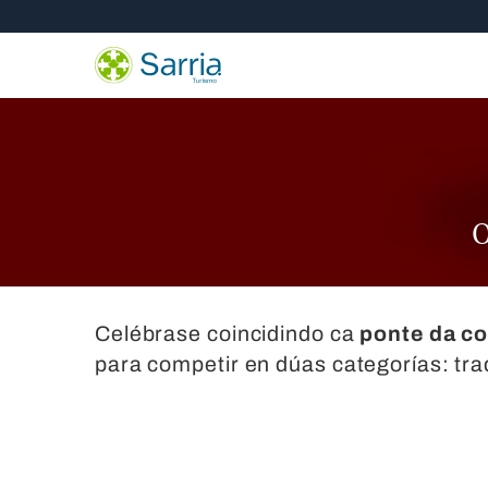
Nota:
Skip
este
to
sitio
content
web
incluye
un
sistema
de
accesibilidad.
Presione
Control-
F11
Celébrase coincidindo ca
ponte da co
para
para competir en dúas categorías: tra
ajustar
el
sitio
web