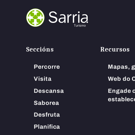
abrir
un
menú
de
accesibilidad.
Seccións
Recursos
Percorre
Mapas, g
Visita
Web do C
Descansa
Engade o
estable
Saborea
Desfruta
Planifica