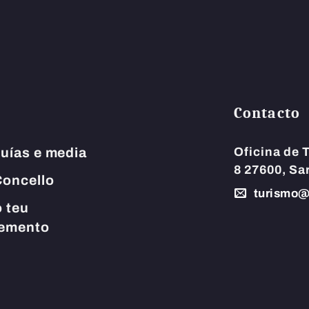
Contacto
uías e media
Oficina de 
8
27600, Sar
oncello
turismo@
 teu
cemento