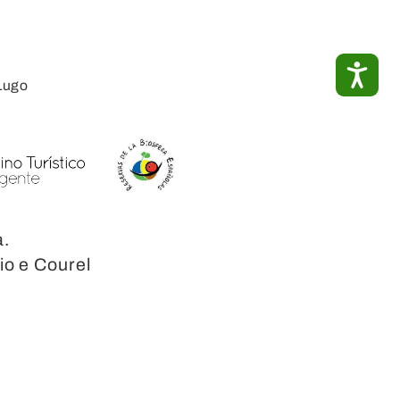
ACC
Lugo
a.
io e Courel