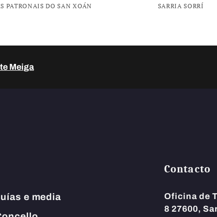
AS PATRONAIS DO SAN XOÁN
SARRIA SORRÍ
te Meiga
Contacto
uías e media
Oficina de 
8
27600, Sar
oncello