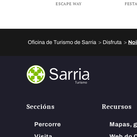
abrir
ESCAPE WAY
FEST
un
menú
de
accesibilidad.
>
>
Oficina de Turismo de Sarria
Disfruta
Noi
Seccións
Recursos
Percorre
Mapas, g
Visita
Web do C