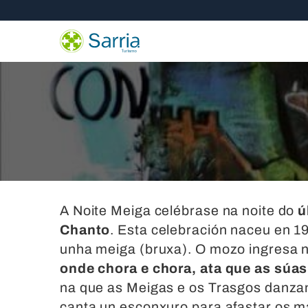
Nota:
Skip
este
to
sitio
content
web
incluye
un
sistema
de
accesibilidad.
Presione
Control-
F11
A Noite Meiga celébrase na noite do
ú
para
Chanto
. Esta celebración naceu en 
ajustar
unha meiga (bruxa). O mozo ingresa 
el
onde chora e chora, ata que as súas
sitio
na que as Meigas e os Trasgos danzan
web
canta un esconxuro para afastar os m