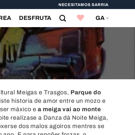
NECESITAMOS SARRIA
Favoritos
REA
DESFRUTA
GA
ltural Meigas e Trasgos,
Parque do
riste historia de amor entre un mozo e
 ser máxico e
a meiga vai ao monte
ite realízase a Danza dá Noite Meiga,
exerse dos malos agoiros mentres se
 ano. E para repoñer forzas, o