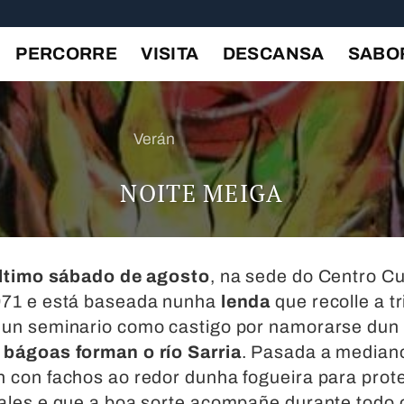
PERCORRE
VISITA
DESCANSA
SABO
Verán
NOITE MEIGA
ltimo sábado de agosto
, na sede do Centro Cu
1971 e está baseada nunha
lenda
que recolle a t
nun seminario como castigo por namorarse dun
 bágoas forman o río Sarria
. Pasada a mediano
 con fachos ao redor dunha fogueira para prot
ales e que a boa sorte acompañe durante todo o