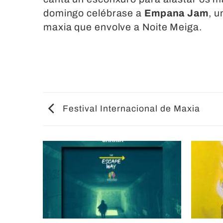
a
domingo celébrase a
Empana Jam
, 
las
maxia que envolve a Noite Meiga.
personas
con
discapacidad
visual
que
están
usando
Festival Internacional de Maxia
un
lector
de
pantalla;
Presione
Control-
F10
para