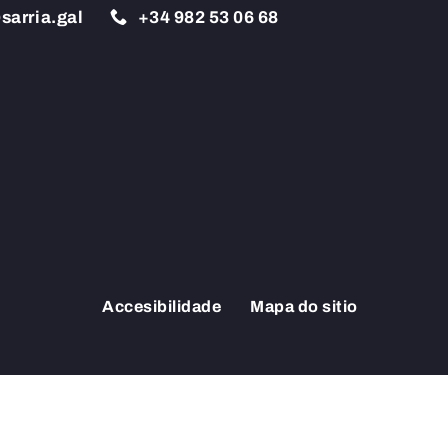
sarria.gal
+34
982 53 06 68
Accesibilidade
Mapa do sitio