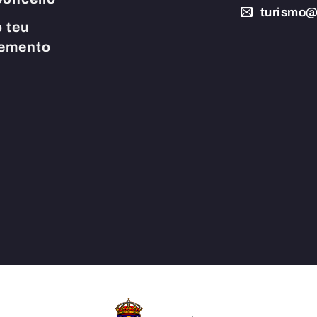
turismo@
 teu
cemento