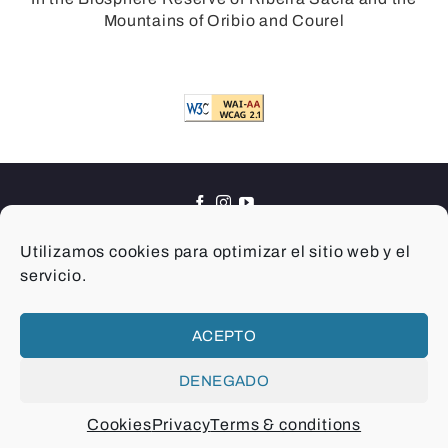
Mountains of Oribio and Courel
© 2026 Sarria Concello
Utilizamos cookies para optimizar el sitio web y el
servicio.
Términos y condiciones
Créditos
Privacidad
Cookies
Accesibilidad
ACEPTO
DENEGADO
Mapa del sitio
Cookies
Privacy
Terms & conditions