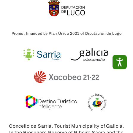
Project financed by Plan Único 2021 of Diputación de Lugo
ACC
Concello de Sarria, Tourist Municipality of Galicia.
In the Biosphere Reserve of Ribeira Sacra and the