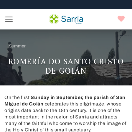
Nota:
Skip
este
to
sitio
content
Y
web
f
incluye
un
sistema
Summer
de
accesibilidad.
ROMERÍA DO SANTO CRISTO
DE GOIÁN
On the first
Sunday in September, the parish of San
Miguel de Goián
celebrates this pilgrimage, whose
origins date back to the 18th century. It is one of the
most important in the region of Sarria and attracts
many of the faithful who come to worship the image of
the Holy Christ of this small sanctuary.