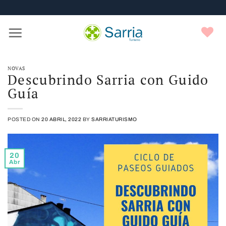
Nota:
Skip
este
to
sitio
content
F
web
incluye
un
sistema
NOVAS
Descubrindo Sarria con Guido
de
Guía
accesibilidad.
POSTED ON
20 ABRIL, 2022
BY
SARRIATURISMO
20
Abr