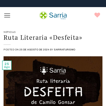
Nota:
Saltar
este
al
sitio
contenido
F
web
incluye
un
sistema
NOTICIAS
Ruta Literaria «Desfeita»
de
accesibilidad.
POSTED ON
25 DE AGOSTO DE 2024
BY
SARRIATURISMO
25
Ago