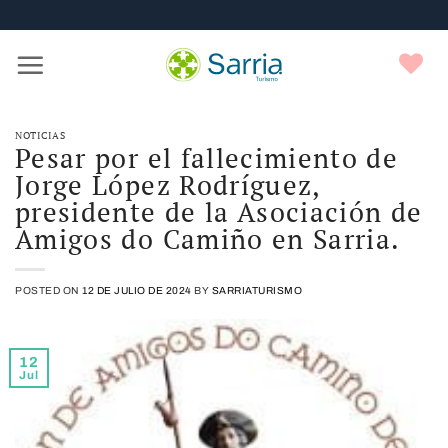
Nota:
Saltar
este
al
sitio
contenido
F
web
incluye
un
sistema
NOTICIAS
Pesar por el fallecimiento de
de
Jorge López Rodríguez,
accesibilidad.
presidente de la Asociación de
Amigos do Camiño en Sarria.
POSTED ON
12 DE JULIO DE 2024
BY
SARRIATURISMO
12
Jul