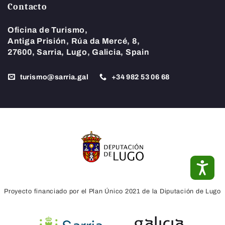
Contacto
Oficina de Turismo,
Antiga Prisión, Rúa da Mercé, 8,
27600, Sarria, Lugo, Galicia, Spain
turismo@sarria.gal
+34
982 53 06 68
ACC
Proyecto financiado por el Plan Único 2021 de la Diputación de Lugo