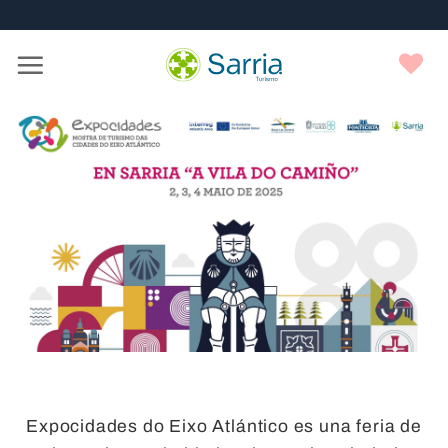
Nota:
Saltar
este
al
sitio
contenido
F
web
incluye
un
sistema
de
accesibilidad.
Expocidades do Eixo Atlántico es una feria de